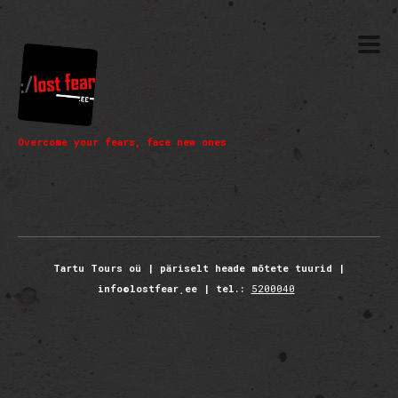
Overcome your fears, face new ones
Tartu Tours oü | päriselt heade mõtete tuurid |
info©lostfear˳ee | tel.:
5200040