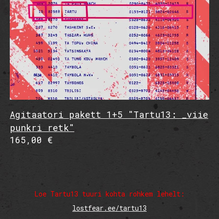
Agitaatori pakett 1+5 "Tartu13: _viie
punkri retk"
165,00 €
Loe Tartu13 tuuri kohta rohkem lehelt:
lostfear.ee/tartu13