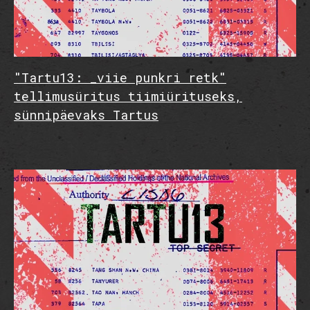
"Tartu13: _viie punkri retk"
tellimusüritus tiimiürituseks,
sünnipäevaks Tartus